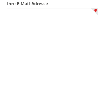
Ihre E-Mail-Adresse
Wilhelm Volz GmbH
Hochburger Straße 15
79312
Emmendingen
Tel.
07641-92200
Fax
07641-922020
E-Mail
info@bestattungen-volz.de